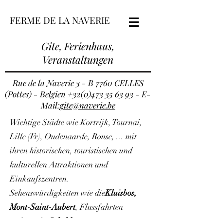
FERME DE LA NAVERIE
Gite, Ferienhaus,
Veranstaltungen
Rue de la Naverie 3 - B 7760 CELLES
(Pottes) - Belgien
+32(0)473 35 63 93
- E-
Mail:
gite@naverie.be
Wichtige Städte wie Kortrijk, Tournai,
Lille (Fr), Oudenaarde, Ronse, ... mit
ihren historischen, touristischen und
kulturellen Attraktionen und
Einkaufszentren.
Sehenswürdigkeiten wie die
Kluisbos,
Mont-Saint-Aubert
, Flussfahrten