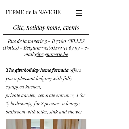
FERME de la NAVERIE
Gite, holiday home, events
Rue de la naverie 3 - B 7760 CELLES
(Pottes) - Belgium+32(0)473 35 63 93 - e-
mail:
gite@naverie.be
The gîte/holiday home formula
offers
you a pleasant lodging with fully
equipped kitchen,
private garden, separate entrance, 1 (or
2) bedroom(s) for 2 persons, a lounge,
bathroom with toilet, sink and shower.